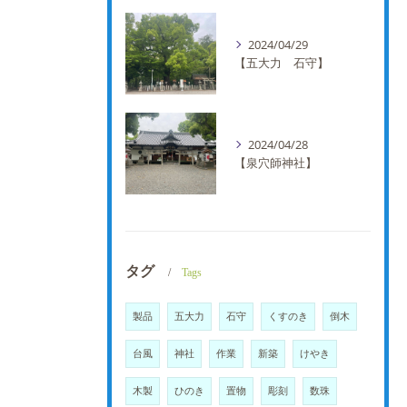
2024/04/29
【五大力 石守】
2024/04/28
【泉穴師神社】
タグ
Tags
製品
五大力
石守
くすのき
倒木
台風
神社
作業
新築
けやき
木製
ひのき
置物
彫刻
数珠