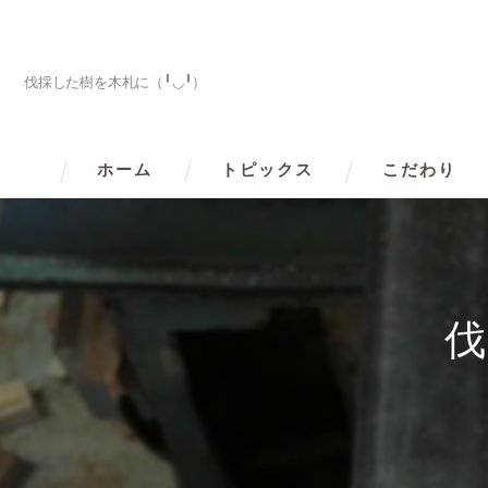
伐採した樹を木札に（╹◡╹）
ホーム
トピックス
こだわり
伐