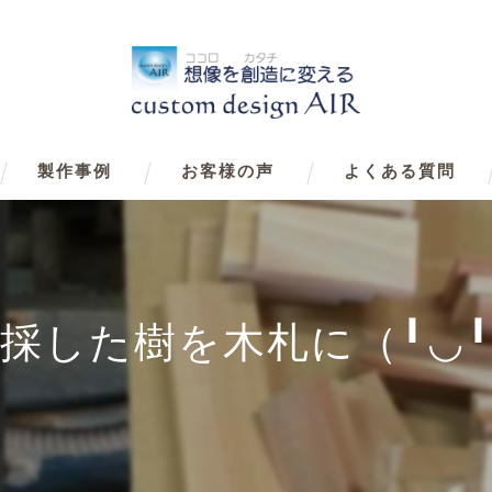
製作事例
お客様の声
よくある質問
採した樹を木札に（╹◡