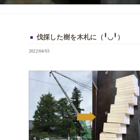
伐採した樹を木札に（╹◡╹）
2022/04/03