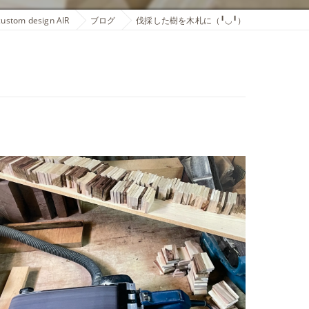
m design AIR
ブログ
伐採した樹を木札に（╹◡╹）