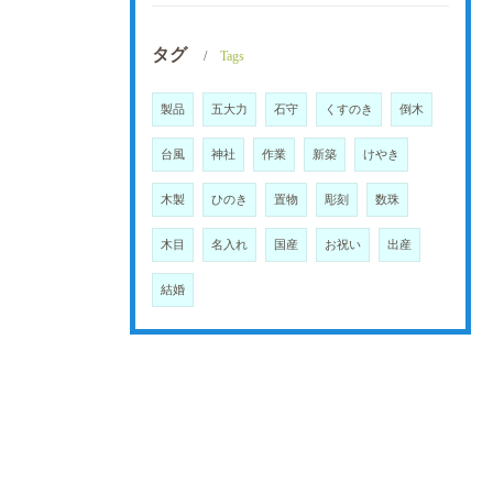
タグ
Tags
製品
五大力
石守
くすのき
倒木
台風
神社
作業
新築
けやき
木製
ひのき
置物
彫刻
数珠
木目
名入れ
国産
お祝い
出産
結婚