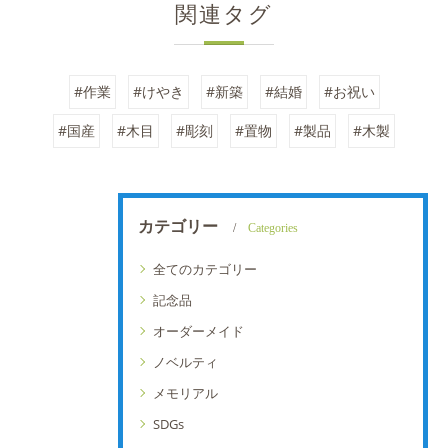
関連タグ
#作業
#けやき
#新築
#結婚
#お祝い
#国産
#木目
#彫刻
#置物
#製品
#木製
カテゴリー
Categories
全てのカテゴリー
記念品
オーダーメイド
ノベルティ
メモリアル
SDGs