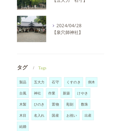
【五大力 石守】
2024/04/28
【泉穴師神社】
タグ
Tags
製品
五大力
石守
くすのき
倒木
台風
神社
作業
新築
けやき
木製
ひのき
置物
彫刻
数珠
木目
名入れ
国産
お祝い
出産
結婚