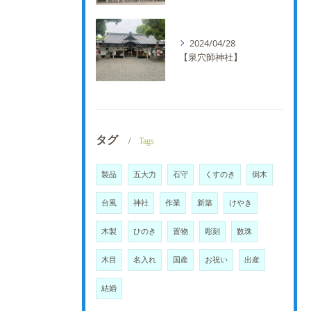
2024/04/28
【泉穴師神社】
タグ
Tags
製品
五大力
石守
くすのき
倒木
台風
神社
作業
新築
けやき
木製
ひのき
置物
彫刻
数珠
木目
名入れ
国産
お祝い
出産
結婚