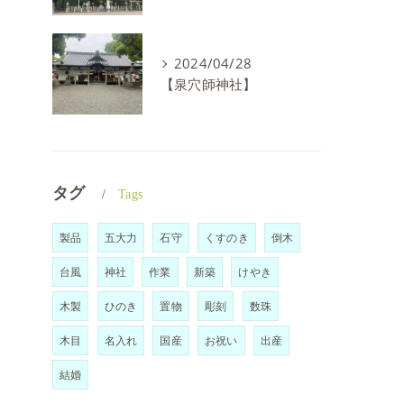
2024/04/28
【泉穴師神社】
タグ
Tags
製品
五大力
石守
くすのき
倒木
台風
神社
作業
新築
けやき
木製
ひのき
置物
彫刻
数珠
木目
名入れ
国産
お祝い
出産
結婚